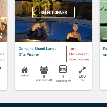
SÉLECTIONNER
Domaine Shanti Lande -
Re
Tarif :
Gîte Piscine
sn
vos
Choisissez vos
ssus
dates ci-dessus
0
8
100
Maison
3
2
personnes
m2
chambres