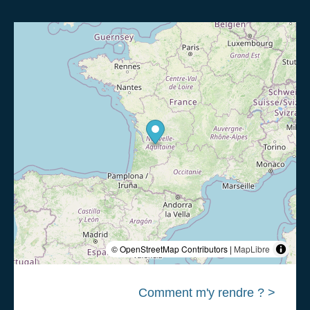
© OpenStreetMap Contributors |
MapLibre
Comment m'y rendre ? >