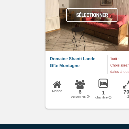
SÉLECTIONNER
Domaine Shanti Lande -
Tarif :
Gîte Montagne
Choisissez 
dates ci-de
6
7
Maison
1
personnes
m
chambre